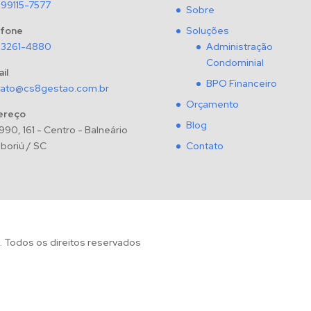
 99115-7577
Sobre
efone
Soluções
 3261-4880
Administração
Condominial
il
BPO Financeiro
tato@cs8gestao.com.br
Orçamento
ereço
Blog
990, 161 - Centro - Balneário
oriú / SC
Contato
 Todos os direitos reservados