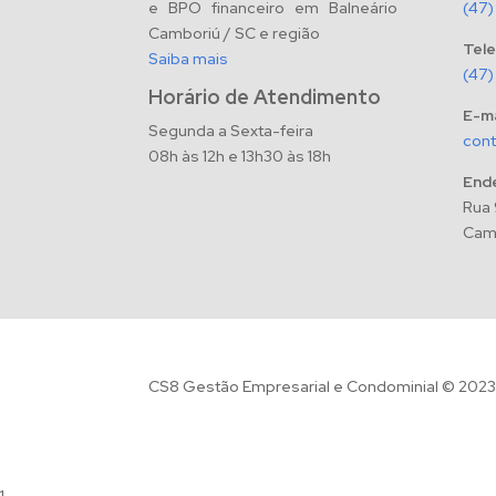
e BPO financeiro em Balneário
(47)
Camboriú / SC e região
Tel
Saiba mais
(47)
Horário de Atendimento
E-ma
Segunda a Sexta-feira
con
08h às 12h e 13h30 às 18h
End
Rua 
Camb
CS8 Gestão Empresarial e Condominial © 2023.
1