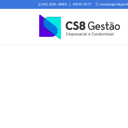
(47) 3261-4880 | 99115-7577
contato@cs8gest