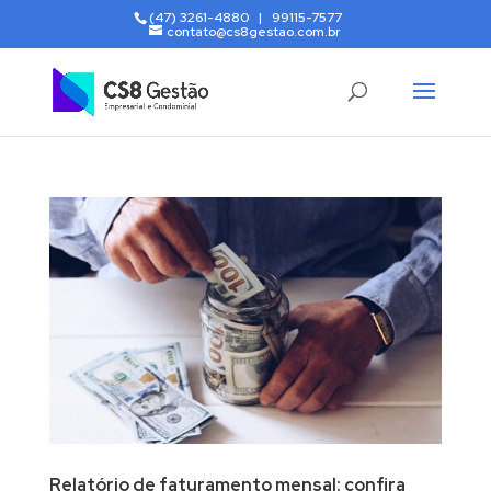
(47) 3261-4880 | 99115-7577
contato@cs8gestao.com.br
Relatório de faturamento mensal: confira