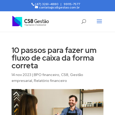
(47) 3261-4880 | 99115-7577
contato@cs8gestao.com.br
10 passos para fazer um
fluxo de caixa da forma
correta
14 nov 2023
|
BPO financeiro
,
CS8
,
Gestão
empresarial
,
Relatório financeiro