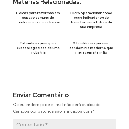
Matérias Relacionadas:
6 dicas para reformas em
Lucro operacional: como
espaço comuns do
esse indicador pode
condomínio sem estresse
transformar o futuro da
sua empresa
Entenda os principais
8 tendências para um
custos logísticos de uma
condomínio moderno que
indústria
merecem atenção
Enviar Comentário
O seu endereço de e-mail não será publicado.
Campos obrigatórios são marcados com
*