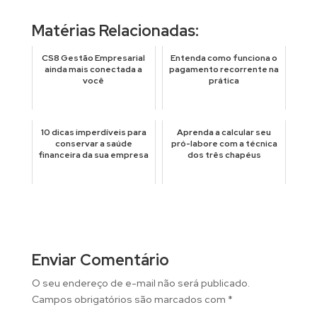
Matérias Relacionadas:
CS8 Gestão Empresarial
Entenda como funciona o
ainda mais conectada a
pagamento recorrente na
você
prática
10 dicas imperdíveis para
Aprenda a calcular seu
conservar a saúde
pró-labore com a técnica
financeira da sua empresa
dos três chapéus
Enviar Comentário
O seu endereço de e-mail não será publicado.
Campos obrigatórios são marcados com
*