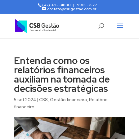
(47) 3261-4880 | 99115-7577
contato@cs8gestao.com.br
Entenda como os
relatórios financeiros
auxiliam na tomada de
decisões estratégicas
5 set 2024
|
CS8
,
Gestão financeira
,
Relatório
financeiro