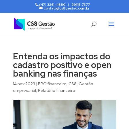
(47) 3261-4880 | 99115-7577
contato@cs8gestao.com.br
Entenda os impactos do
cadastro positivo e open
banking nas finanças
14 nov 2023
|
BPO financeiro
,
CS8
,
Gestão
empresarial
,
Relatório financeiro