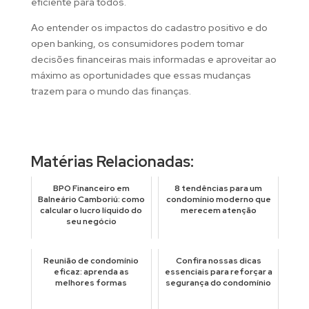
eficiente para todos.
Ao entender os impactos do cadastro positivo e do
open banking, os consumidores podem tomar
decisões financeiras mais informadas e aproveitar ao
máximo as oportunidades que essas mudanças
trazem para o mundo das finanças.
Matérias Relacionadas:
BPO Financeiro em
8 tendências para um
Balneário Camboriú: como
condomínio moderno que
calcular o lucro líquido do
merecem atenção
seu negócio
Reunião de condomínio
Confira nossas dicas
eficaz: aprenda as
essenciais para reforçar a
melhores formas
segurança do condomínio