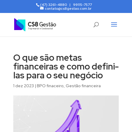
(47) 3261-4880 | 99115-7577
contato@cs8gestao.com.br
O que são metas
financeiras e como defini-
las para o seu negócio
1 dez 2023
|
BPO finaceiro
,
Gestão financeira